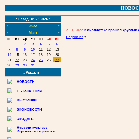
НОВОС
.: Сегодня: 6.8.2026 :.
«
2022
»
27.03.2022
В библиотеке прошёл круглый 
«
Март
»
Подробнее
»
Пн
Вт
Ср
Чт
Пт
Сб
Вс
1
2
3
4
5
6
7
8
9
10
11
12
13
14
15
16
17
18
19
20
21
22
23
24
25
26
27
28
29
30
31
.: Разделы :.
НОВОСТИ
ОБЪЯВЛЕНИЯ
ВЫСТАВКИ
ЭКОНОВОСТИ
ЭКОДАТЫ
Новости культуры
Икрянинского района