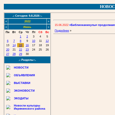
НОВОС
.: Сегодня: 9.8.2026 :.
«
2022
»
15.06.2022
«Библиоканикулы» продолжаю
«
Июнь
»
Подробнее
»
Пн
Вт
Ср
Чт
Пт
Сб
Вс
1
2
3
4
5
6
7
8
9
10
11
12
13
14
15
16
17
18
19
20
21
22
23
24
25
26
27
28
29
30
.: Разделы :.
НОВОСТИ
ОБЪЯВЛЕНИЯ
ВЫСТАВКИ
ЭКОНОВОСТИ
ЭКОДАТЫ
Новости культуры
Икрянинского района