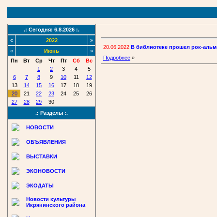
.: Сегодня: 6.8.2026 :.
«
2022
»
20.06.2022
В библиотеке прошел рок-альм
«
Июнь
»
Подробнее
»
Пн
Вт
Ср
Чт
Пт
Сб
Вс
1
2
3
4
5
6
7
8
9
10
11
12
13
14
15
16
17
18
19
20
21
22
23
24
25
26
27
28
29
30
.: Разделы :.
НОВОСТИ
ОБЪЯВЛЕНИЯ
ВЫСТАВКИ
ЭКОНОВОСТИ
ЭКОДАТЫ
Новости культуры
Икрянинского района