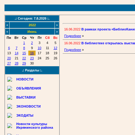
.: Сегодня: 7.8.2026 :.
«
2022
»
16.06.2022
В рамках проекта «БиблиоКаник
«
Июнь
»
Подробнее
»
Пн
Вт
Ср
Чт
Пт
Сб
Вс
1
2
3
4
5
16.06.2022
В библиотеке открылась выстав
6
7
8
9
10
11
12
Подробнее
»
13
14
15
16
17
18
19
20
21
22
23
24
25
26
27
28
29
30
.: Разделы :.
НОВОСТИ
ОБЪЯВЛЕНИЯ
ВЫСТАВКИ
ЭКОНОВОСТИ
ЭКОДАТЫ
Новости культуры
Икрянинского района