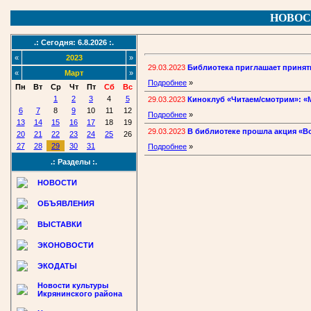
НОВОС
.: Сегодня: 6.8.2026 :.
«
2023
»
29.03.2023
Библиотека приглашает принять
«
Март
»
Подробнее
»
Пн
Вт
Ср
Чт
Пт
Сб
Вс
1
2
3
4
5
29.03.2023
Киноклуб «Читаем/смотрим»: «М
6
7
8
9
10
11
12
Подробнее
»
13
14
15
16
17
18
19
29.03.2023
В библиотеке прошла акция «В
20
21
22
23
24
25
26
27
28
29
30
31
Подробнее
»
.: Разделы :.
НОВОСТИ
ОБЪЯВЛЕНИЯ
ВЫСТАВКИ
ЭКОНОВОСТИ
ЭКОДАТЫ
Новости культуры
Икрянинского района