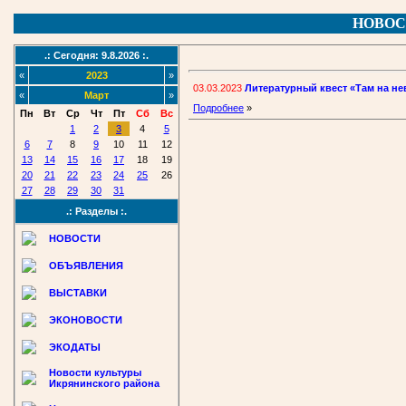
НОВОС
.: Сегодня: 9.8.2026 :.
«
2023
»
03.03.2023
Литературный квест «Там на н
«
Март
»
Подробнее
»
Пн
Вт
Ср
Чт
Пт
Сб
Вс
1
2
3
4
5
6
7
8
9
10
11
12
13
14
15
16
17
18
19
20
21
22
23
24
25
26
27
28
29
30
31
.: Разделы :.
НОВОСТИ
ОБЪЯВЛЕНИЯ
ВЫСТАВКИ
ЭКОНОВОСТИ
ЭКОДАТЫ
Новости культуры
Икрянинского района