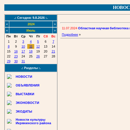
НОВОС
.: Сегодня: 9.8.2026 :.
«
2024
»
11.07.2024
Областная научная библиотека
«
Июль
»
Подробнее
»
Пн
Вт
Ср
Чт
Пт
Сб
Вс
1
2
3
4
5
6
7
8
9
10
11
12
13
14
15
16
17
18
19
20
21
22
23
24
25
26
27
28
29
30
31
.: Разделы :.
НОВОСТИ
ОБЪЯВЛЕНИЯ
ВЫСТАВКИ
ЭКОНОВОСТИ
ЭКОДАТЫ
Новости культуры
Икрянинского района