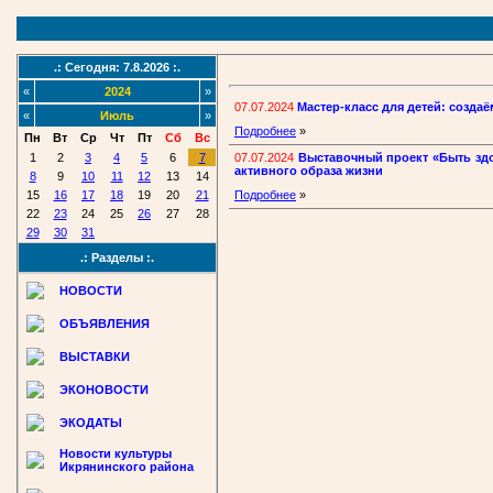
.: Сегодня: 7.8.2026 :.
«
2024
»
07.07.2024
Мастер-класс для детей: созда
«
Июль
»
Подробнее
»
Пн
Вт
Ср
Чт
Пт
Сб
Вс
07.07.2024
Выставочный проект «Быть здо
1
2
3
4
5
6
7
активного образа жизни
8
9
10
11
12
13
14
15
16
17
18
19
20
21
Подробнее
»
22
23
24
25
26
27
28
29
30
31
.: Разделы :.
НОВОСТИ
ОБЪЯВЛЕНИЯ
ВЫСТАВКИ
ЭКОНОВОСТИ
ЭКОДАТЫ
Новости культуры
Икрянинского района