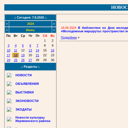
НОВОС
.: Сегодня: 7.8.2026 :.
«
2024
»
18.06.2024
В библиотеке ко Дню молоде
«
Июнь
»
«Молодежные маршруты: пространство в
Пн
Вт
Ср
Чт
Пт
Сб
Вс
Подробнее
»
1
2
3
4
5
6
7
8
9
10
11
12
13
14
15
16
17
18
19
20
21
22
23
24
25
26
27
28
29
30
.: Разделы :.
НОВОСТИ
ОБЪЯВЛЕНИЯ
ВЫСТАВКИ
ЭКОНОВОСТИ
ЭКОДАТЫ
Новости культуры
Икрянинского района