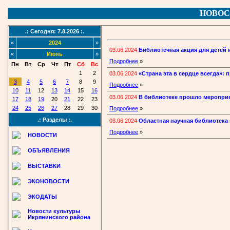
НОВОС
.: Сегодня: 7.8.2026 :.
«
2024
»
03.06.2024
Библиотечная акция для детей 
«
Июнь
»
Подробнее
»
Пн
Вт
Ср
Чт
Пт
Сб
Вс
1
2
03.06.2024
«Страна эта в сердце всегда»: 
3
4
5
6
7
8
9
Подробнее
»
10
11
12
13
14
15
16
03.06.2024
В библиотеке прошло меропри
17
18
19
20
21
22
23
24
25
26
27
28
29
30
Подробнее
»
.: Разделы :.
03.06.2024
Областная научная библиотека 
Подробнее
»
НОВОСТИ
ОБЪЯВЛЕНИЯ
ВЫСТАВКИ
ЭКОНОВОСТИ
ЭКОДАТЫ
Новости культуры
Икрянинского района