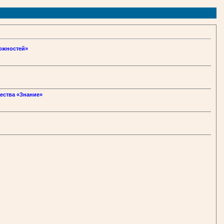
ожностей»
ества «Знание»