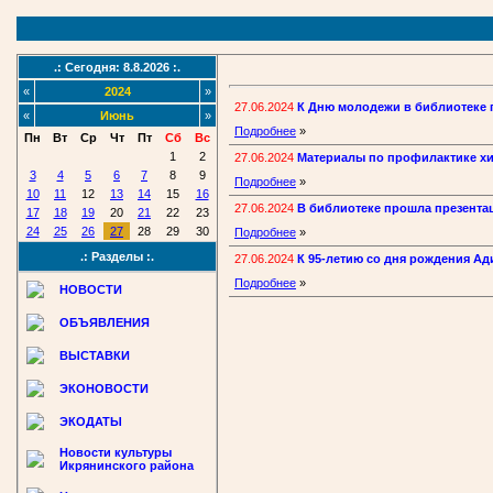
.: Сегодня: 8.8.2026 :.
«
2024
»
27.06.2024
К Дню молодежи в библиотеке
«
Июнь
»
Подробнее
»
Пн
Вт
Ср
Чт
Пт
Сб
Вс
1
2
27.06.2024
Материалы по профилактике х
3
4
5
6
7
8
9
Подробнее
»
10
11
12
13
14
15
16
27.06.2024
В библиотеке прошла презентац
17
18
19
20
21
22
23
24
25
26
27
28
29
30
Подробнее
»
.: Разделы :.
27.06.2024
К 95-летию со дня рождения А
Подробнее
»
НОВОСТИ
ОБЪЯВЛЕНИЯ
ВЫСТАВКИ
ЭКОНОВОСТИ
ЭКОДАТЫ
Новости культуры
Икрянинского района