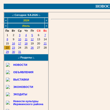
НОВОС
.: Сегодня: 9.8.2026 :.
«
2024
»
«
Июль
»
Пн
Вт
Ср
Чт
Пт
Сб
Вс
1
2
3
4
5
6
7
8
9
10
11
12
13
14
15
16
17
18
19
20
21
22
23
24
25
26
27
28
29
30
31
.: Разделы :.
НОВОСТИ
ОБЪЯВЛЕНИЯ
ВЫСТАВКИ
ЭКОНОВОСТИ
ЭКОДАТЫ
Новости культуры
Икрянинского района