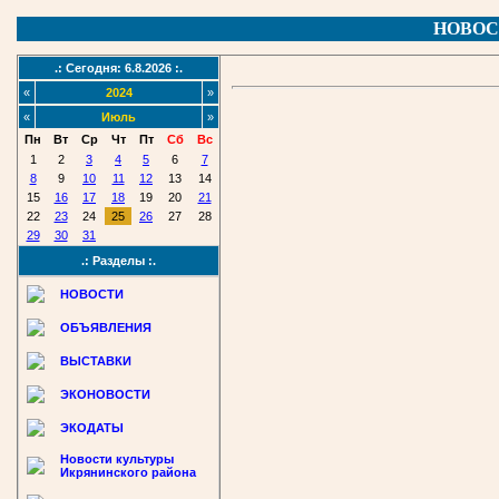
НОВОС
.: Сегодня: 6.8.2026 :.
«
2024
»
«
Июль
»
Пн
Вт
Ср
Чт
Пт
Сб
Вс
1
2
3
4
5
6
7
8
9
10
11
12
13
14
15
16
17
18
19
20
21
22
23
24
25
26
27
28
29
30
31
.: Разделы :.
НОВОСТИ
ОБЪЯВЛЕНИЯ
ВЫСТАВКИ
ЭКОНОВОСТИ
ЭКОДАТЫ
Новости культуры
Икрянинского района