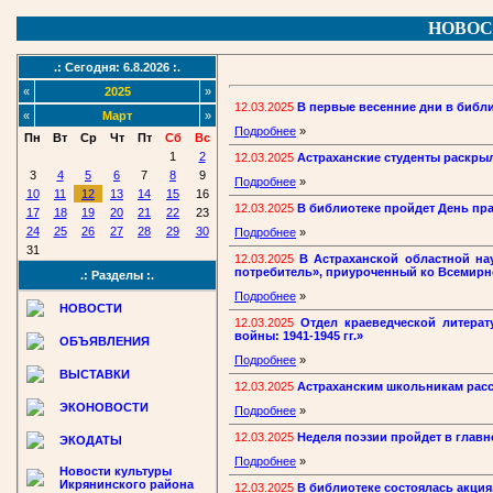
НОВОС
.: Сегодня: 6.8.2026 :.
«
2025
»
12.03.2025
В первые весенние дни в библ
«
Март
»
Подробнее
»
Пн
Вт
Ср
Чт
Пт
Сб
Вс
1
2
12.03.2025
Астраханские студенты раскры
3
4
5
6
7
8
9
Подробнее
»
10
11
12
13
14
15
16
12.03.2025
В библиотеке пройдет День пр
17
18
19
20
21
22
23
24
25
26
27
28
29
30
Подробнее
»
31
12.03.2025
В Астраханской областной на
потребитель», приуроченный ко Всемирн
.: Разделы :.
Подробнее
»
НОВОСТИ
12.03.2025
Отдел краеведческой литера
войны: 1941-1945 гг.»
ОБЪЯВЛЕНИЯ
Подробнее
»
ВЫСТАВКИ
12.03.2025
Астраханским школьникам расс
ЭКОНОВОСТИ
Подробнее
»
12.03.2025
Неделя поэзии пройдет в главн
ЭКОДАТЫ
Подробнее
»
Новости культуры
Икрянинского района
12.03.2025
В библиотеке состоялась акци