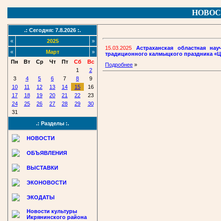
НОВОС
.: Сегодня: 7.8.2026 :.
«
2025
»
15.03.2025
Астраханская областная на
«
Март
»
традиционного калмыцкого праздника «Ц
Пн
Вт
Ср
Чт
Пт
Сб
Вс
Подробнее
»
1
2
3
4
5
6
7
8
9
10
11
12
13
14
15
16
17
18
19
20
21
22
23
24
25
26
27
28
29
30
31
.: Разделы :.
НОВОСТИ
ОБЪЯВЛЕНИЯ
ВЫСТАВКИ
ЭКОНОВОСТИ
ЭКОДАТЫ
Новости культуры
Икрянинского района