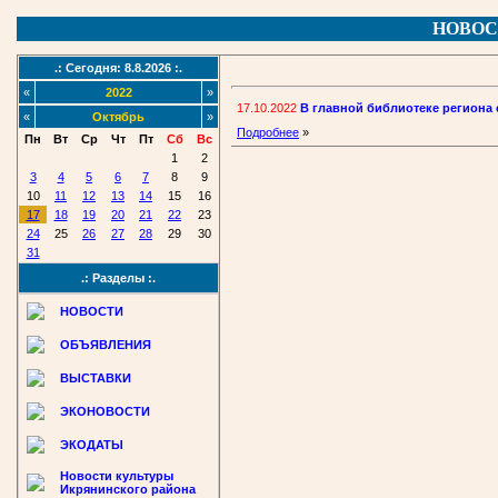
НОВОС
.: Сегодня: 8.8.2026 :.
«
2022
»
17.10.2022
В главной библиотеке региона
«
Октябрь
»
Подробнее
»
Пн
Вт
Ср
Чт
Пт
Сб
Вс
1
2
3
4
5
6
7
8
9
10
11
12
13
14
15
16
17
18
19
20
21
22
23
24
25
26
27
28
29
30
31
.: Разделы :.
НОВОСТИ
ОБЪЯВЛЕНИЯ
ВЫСТАВКИ
ЭКОНОВОСТИ
ЭКОДАТЫ
Новости культуры
Икрянинского района