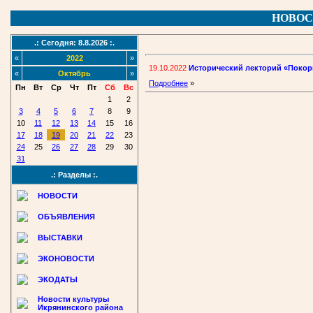
НОВОС
.: Сегодня: 8.8.2026 :.
«
2022
»
19.10.2022
Исторический лекторий «Покор
«
Октябрь
»
Подробнее
»
Пн
Вт
Ср
Чт
Пт
Сб
Вс
1
2
3
4
5
6
7
8
9
10
11
12
13
14
15
16
17
18
19
20
21
22
23
24
25
26
27
28
29
30
31
.: Разделы :.
НОВОСТИ
ОБЪЯВЛЕНИЯ
ВЫСТАВКИ
ЭКОНОВОСТИ
ЭКОДАТЫ
Новости культуры
Икрянинского района