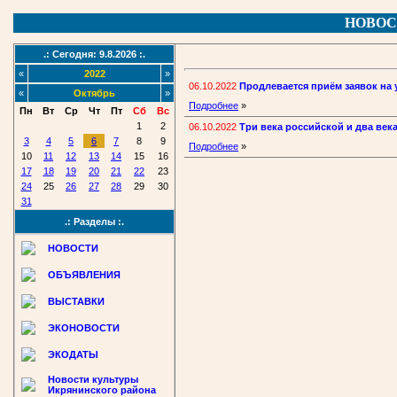
НОВОС
.: Сегодня: 9.8.2026 :.
«
2022
»
06.10.2022
Продлевается приём заявок на 
«
Октябрь
»
Подробнее
»
Пн
Вт
Ср
Чт
Пт
Сб
Вс
1
2
06.10.2022
Три века российской и два ве
3
4
5
6
7
8
9
Подробнее
»
10
11
12
13
14
15
16
17
18
19
20
21
22
23
24
25
26
27
28
29
30
31
.: Разделы :.
НОВОСТИ
ОБЪЯВЛЕНИЯ
ВЫСТАВКИ
ЭКОНОВОСТИ
ЭКОДАТЫ
Новости культуры
Икрянинского района