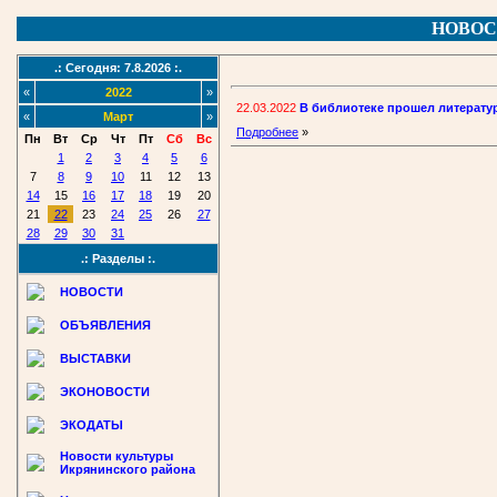
НОВОС
.: Сегодня: 7.8.2026 :.
«
2022
»
22.03.2022
В библиотеке прошел литерат
«
Март
»
Подробнее
»
Пн
Вт
Ср
Чт
Пт
Сб
Вс
1
2
3
4
5
6
7
8
9
10
11
12
13
14
15
16
17
18
19
20
21
22
23
24
25
26
27
28
29
30
31
.: Разделы :.
НОВОСТИ
ОБЪЯВЛЕНИЯ
ВЫСТАВКИ
ЭКОНОВОСТИ
ЭКОДАТЫ
Новости культуры
Икрянинского района