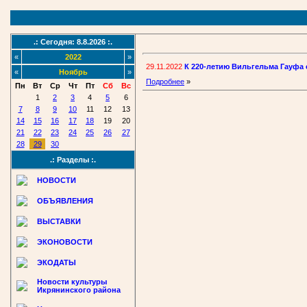
.: Сегодня: 8.8.2026 :.
«
2022
»
29.11.2022
К 220-летию Вильгельма Гауфа
«
Ноябрь
»
Подробнее
»
Пн
Вт
Ср
Чт
Пт
Сб
Вс
1
2
3
4
5
6
7
8
9
10
11
12
13
14
15
16
17
18
19
20
21
22
23
24
25
26
27
28
29
30
.: Разделы :.
НОВОСТИ
ОБЪЯВЛЕНИЯ
ВЫСТАВКИ
ЭКОНОВОСТИ
ЭКОДАТЫ
Новости культуры
Икрянинского района