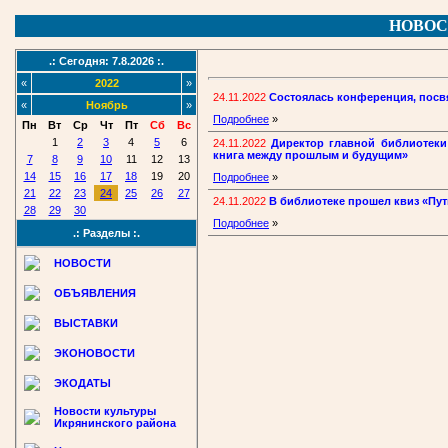
НОВОС
.: Сегодня: 7.8.2026 :.
«
2022
»
24.11.2022
Состоялась конференция, посв
«
Ноябрь
»
Подробнее
»
Пн
Вт
Ср
Чт
Пт
Сб
Вс
1
2
3
4
5
6
24.11.2022
Директор главной библиотеки
книга между прошлым и будущим»
7
8
9
10
11
12
13
14
15
16
17
18
19
20
Подробнее
»
21
22
23
24
25
26
27
24.11.2022
В библиотеке прошел квиз «Пут
28
29
30
Подробнее
»
.: Разделы :.
НОВОСТИ
ОБЪЯВЛЕНИЯ
ВЫСТАВКИ
ЭКОНОВОСТИ
ЭКОДАТЫ
Новости культуры
Икрянинского района