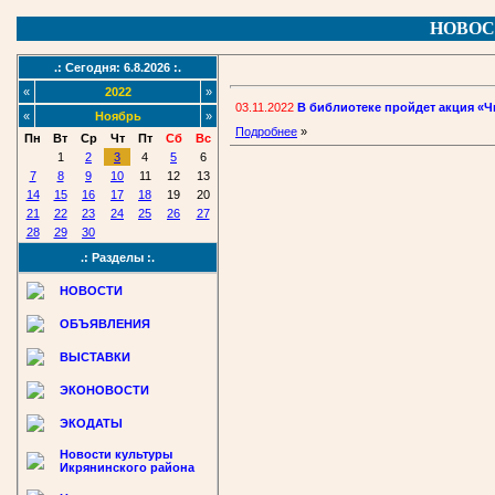
НОВОС
.: Сегодня: 6.8.2026 :.
«
2022
»
03.11.2022
В библиотеке пройдет акция «
«
Ноябрь
»
Подробнее
»
Пн
Вт
Ср
Чт
Пт
Сб
Вс
1
2
3
4
5
6
7
8
9
10
11
12
13
14
15
16
17
18
19
20
21
22
23
24
25
26
27
28
29
30
.: Разделы :.
НОВОСТИ
ОБЪЯВЛЕНИЯ
ВЫСТАВКИ
ЭКОНОВОСТИ
ЭКОДАТЫ
Новости культуры
Икрянинского района