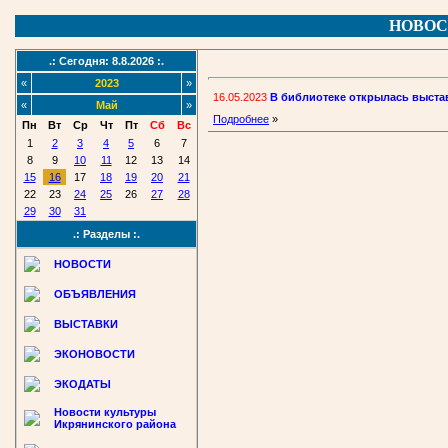
НОВОС
.: Сегодня: 8.8.2026 :.
«
2023
»
16.05.2023
В библиотеке открылась выста
«
Май
»
Подробнее
»
Пн
Вт
Ср
Чт
Пт
Сб
Вс
1
2
3
4
5
6
7
8
9
10
11
12
13
14
15
16
17
18
19
20
21
22
23
24
25
26
27
28
29
30
31
.: Разделы :.
НОВОСТИ
ОБЪЯВЛЕНИЯ
ВЫСТАВКИ
ЭКОНОВОСТИ
ЭКОДАТЫ
Новости культуры
Икрянинского района