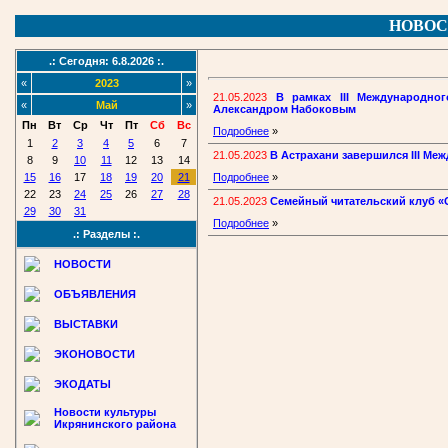
НОВОС
.: Сегодня: 6.8.2026 :.
«
2023
»
21.05.2023
В рамках III Международно
«
Май
»
Александром Набоковым
Пн
Вт
Ср
Чт
Пт
Сб
Вс
Подробнее
»
1
2
3
4
5
6
7
21.05.2023
В Астрахани завершился III М
8
9
10
11
12
13
14
15
16
17
18
19
20
21
Подробнее
»
22
23
24
25
26
27
28
21.05.2023
Семейный читательский клуб «О
29
30
31
Подробнее
»
.: Разделы :.
НОВОСТИ
ОБЪЯВЛЕНИЯ
ВЫСТАВКИ
ЭКОНОВОСТИ
ЭКОДАТЫ
Новости культуры
Икрянинского района