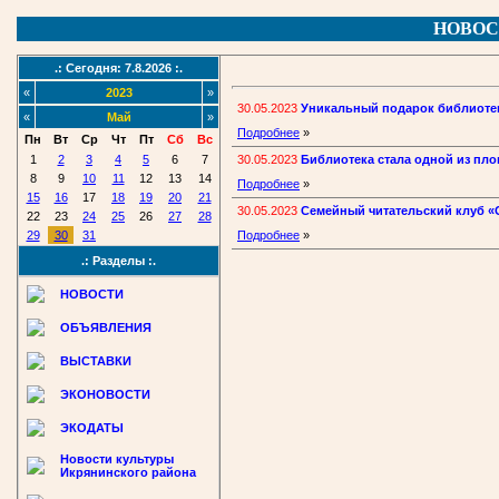
НОВОС
.: Сегодня: 7.8.2026 :.
«
2023
»
30.05.2023
Уникальный подарок библиоте
«
Май
»
Подробнее
»
Пн
Вт
Ср
Чт
Пт
Сб
Вс
30.05.2023
Библиотека стала одной из пл
1
2
3
4
5
6
7
8
9
10
11
12
13
14
Подробнее
»
15
16
17
18
19
20
21
30.05.2023
Семейный читательский клуб «
22
23
24
25
26
27
28
29
30
31
Подробнее
»
.: Разделы :.
НОВОСТИ
ОБЪЯВЛЕНИЯ
ВЫСТАВКИ
ЭКОНОВОСТИ
ЭКОДАТЫ
Новости культуры
Икрянинского района