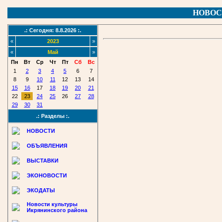
НОВОС
.: Сегодня: 8.8.2026 :.
«
2023
»
«
Май
»
Пн
Вт
Ср
Чт
Пт
Сб
Вс
1
2
3
4
5
6
7
8
9
10
11
12
13
14
15
16
17
18
19
20
21
22
23
24
25
26
27
28
29
30
31
.: Разделы :.
НОВОСТИ
ОБЪЯВЛЕНИЯ
ВЫСТАВКИ
ЭКОНОВОСТИ
ЭКОДАТЫ
Новости культуры
Икрянинского района