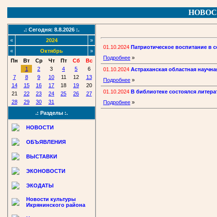
НОВОС
.: Сегодня: 8.8.2026 :.
«
2024
»
01.10.2024
Патриотическое воспитание в 
«
Октябрь
»
Подробнее
»
Пн
Вт
Ср
Чт
Пт
Сб
Вс
1
2
3
4
5
6
01.10.2024
Астраханская областная научна
7
8
9
10
11
12
13
Подробнее
»
14
15
16
17
18
19
20
01.10.2024
В библиотеке состоялся литера
21
22
23
24
25
26
27
28
29
30
31
Подробнее
»
.: Разделы :.
НОВОСТИ
ОБЪЯВЛЕНИЯ
ВЫСТАВКИ
ЭКОНОВОСТИ
ЭКОДАТЫ
Новости культуры
Икрянинского района