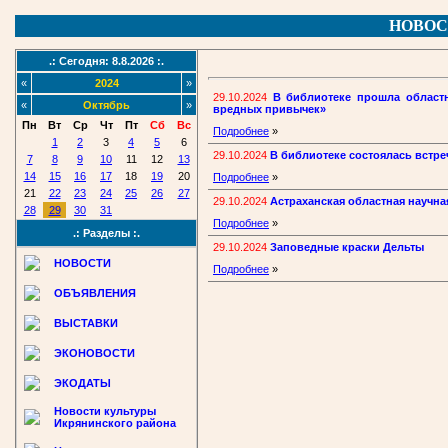
НОВОС
.: Сегодня: 8.8.2026 :.
«
2024
»
29.10.2024
В библиотеке прошла област
«
Октябрь
»
вредных привычек»
Пн
Вт
Ср
Чт
Пт
Сб
Вс
Подробнее
»
1
2
3
4
5
6
29.10.2024
В библиотеке состоялась встре
7
8
9
10
11
12
13
14
15
16
17
18
19
20
Подробнее
»
21
22
23
24
25
26
27
29.10.2024
Астраханская областная научна
28
29
30
31
Подробнее
»
.: Разделы :.
29.10.2024
Заповедные краски Дельты
НОВОСТИ
Подробнее
»
ОБЪЯВЛЕНИЯ
ВЫСТАВКИ
ЭКОНОВОСТИ
ЭКОДАТЫ
Новости культуры
Икрянинского района