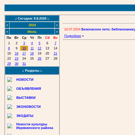
.: Сегодня: 9.8.2026 :.
«
2024
»
10.07.2024
Безопасное лето: библиоканик
«
Июль
»
Подробнее
»
Пн
Вт
Ср
Чт
Пт
Сб
Вс
1
2
3
4
5
6
7
8
9
10
11
12
13
14
15
16
17
18
19
20
21
22
23
24
25
26
27
28
29
30
31
.: Разделы :.
НОВОСТИ
ОБЪЯВЛЕНИЯ
ВЫСТАВКИ
ЭКОНОВОСТИ
ЭКОДАТЫ
Новости культуры
Икрянинского района