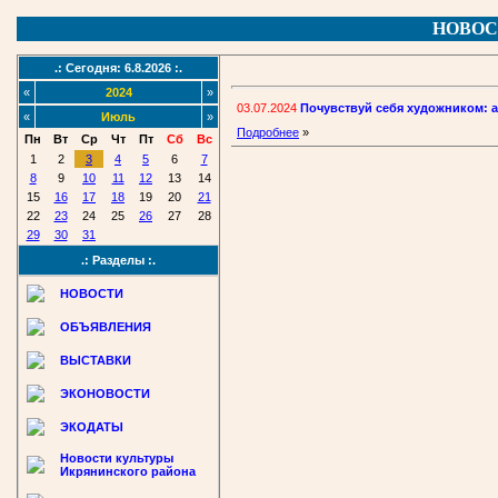
НОВОС
.: Сегодня: 6.8.2026 :.
«
2024
»
03.07.2024
Почувствуй себя художником: 
«
Июль
»
Подробнее
»
Пн
Вт
Ср
Чт
Пт
Сб
Вс
1
2
3
4
5
6
7
8
9
10
11
12
13
14
15
16
17
18
19
20
21
22
23
24
25
26
27
28
29
30
31
.: Разделы :.
НОВОСТИ
ОБЪЯВЛЕНИЯ
ВЫСТАВКИ
ЭКОНОВОСТИ
ЭКОДАТЫ
Новости культуры
Икрянинского района