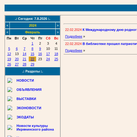
.: Сегодня: 7.8.2026 :.
«
2024
»
22.02.2024
К Международному дню родного
«
Февраль
»
Подробнее
»
Пн
Вт
Ср
Чт
Пт
Сб
Вс
1
2
3
4
22.02.2024
В библиотеке прошел патриоти
5
6
7
8
9
10
11
Подробнее
»
12
13
14
15
16
17
18
19
20
21
22
23
24
25
26
27
28
29
.: Разделы :.
НОВОСТИ
ОБЪЯВЛЕНИЯ
ВЫСТАВКИ
ЭКОНОВОСТИ
ЭКОДАТЫ
Новости культуры
Икрянинского района